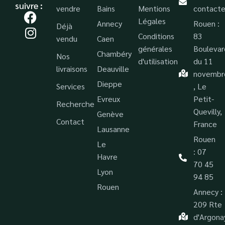
suivre :
vendre
Bains
Mentions
contacte
Légales
Annecy
Rouen :
Déjà
Conditions
83
vendu
Caen
générales
Boulevar
Chambéry
Nos
d'utilisation
du 11
livraisons
Deauville
novembr
Dieppe
Services
, Le
Evreux
Petit-
Recherche
Quevilly,
Genève
Contact
France
Lausanne
Rouen
Le
: 07
Havre
70 45
Lyon
94 85
Rouen
Annecy :
209 Rte
d'Argona