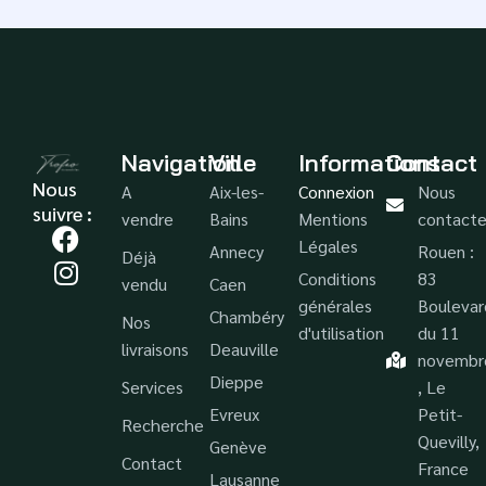
Navigation
Ville
Informations
Contact
Nous
A
Aix-les-
Connexion
Nous
suivre :
vendre
Bains
Mentions
contacte
Légales
Annecy
Rouen :
Déjà
Conditions
83
vendu
Caen
générales
Boulevar
Chambéry
Nos
d'utilisation
du 11
livraisons
Deauville
novembr
Dieppe
Services
, Le
Evreux
Petit-
Recherche
Quevilly,
Genève
Contact
France
Lausanne