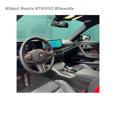
#Dépot #vente #TROFEO #Deauville