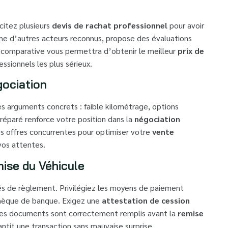
icitez plusieurs
devis de rachat professionnel
pour avoir
e d’autres acteurs reconnus, propose des évaluations
comparative vous permettra d’obtenir le meilleur
prix de
essionnels les plus sérieux.
gociation
des arguments concrets : faible kilométrage, options
 préparé renforce votre position dans la
négociation
es offres concurrentes pour optimiser votre
vente
 vos attentes.
mise du Véhicule
és de règlement. Privilégiez les moyens de paiement
chèque de banque. Exigez une
attestation de cession
 les documents sont correctement remplis avant la
remise
antit une transaction sans mauvaise surprise.