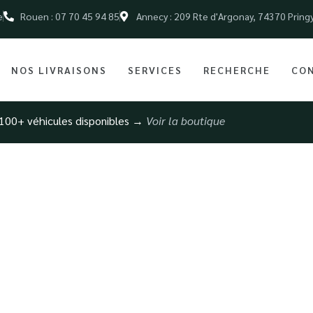
e
Rouen : 07 70 45 94 85
Annecy : 209 Rte d'Argonay, 74370 Pring
NOS LIVRAISONS
SERVICES
RECHERCHE
CO
100+ véhicules disponibles →
Voir la boutique
t Vendre sa Voitu
ionnel : Guide et 