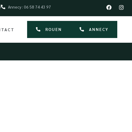
y
Annecy : 06 58 74 43 97
ROUEN
ANNECY
NTACT
re à un
Conseils