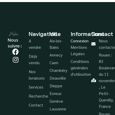
Navigation
Ville
Informations
Contact
Nous
A
Aix-les-
Connexion
Nous
suivre :
vendre
Bains
Mentions
contacte
Légales
Annecy
Rouen :
Déjà
Conditions
83
vendu
Caen
générales
Boulevar
Chambéry
Nos
d'utilisation
du 11
livraisons
Deauville
novembr
Dieppe
Services
, Le
Evreux
Petit-
Recherche
Quevilly,
Genève
Contact
France
Lausanne
Rouen