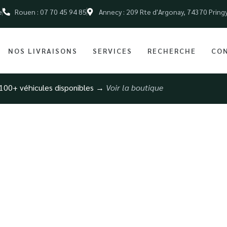
e
Rouen : 07 70 45 94 85
Annecy : 209 Rte d'Argonay, 74370 Pring
NOS LIVRAISONS
SERVICES
RECHERCHE
CO
100+ véhicules disponibles →
Voir la boutique
e pour voiture de l