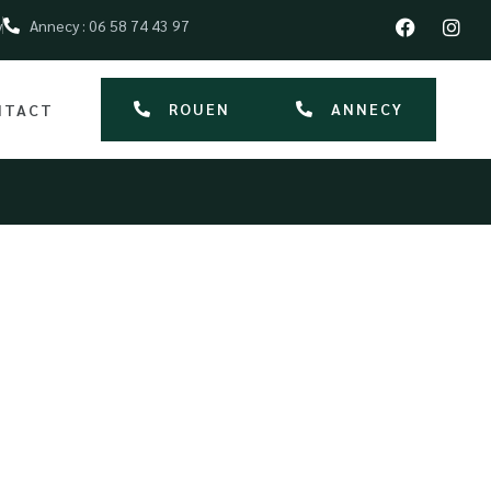
y
Annecy : 06 58 74 43 97
ROUEN
ANNECY
NTACT
uxe à Rouen