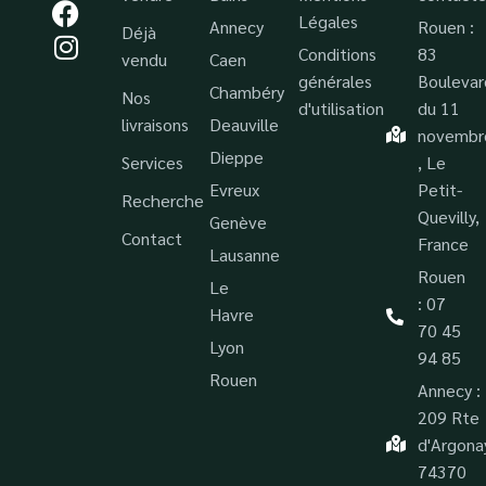
Légales
Annecy
Rouen :
Déjà
Conditions
83
vendu
Caen
générales
Boulevar
Chambéry
Nos
d'utilisation
du 11
livraisons
Deauville
novembr
Dieppe
Services
, Le
Evreux
Petit-
Recherche
Quevilly,
Genève
Contact
France
Lausanne
Rouen
Le
: 07
Havre
70 45
Lyon
94 85
Rouen
Annecy :
209 Rte
d'Argona
74370