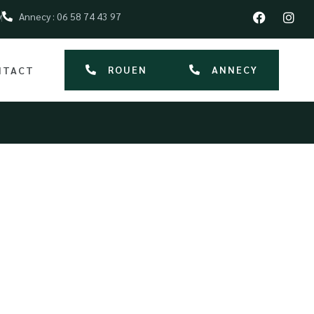
y
Annecy : 06 58 74 43 97
ROUEN
ANNECY
NTACT
 à Rouen