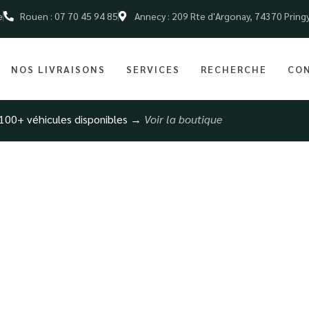
e
Rouen : 07 70 45 94 85
Annecy : 209 Rte d'Argonay, 74370 Pring
NOS LIVRAISONS
SERVICES
RECHERCHE
CO
100+ véhicules disponibles →
Voir la boutique
e Véhicule Premium