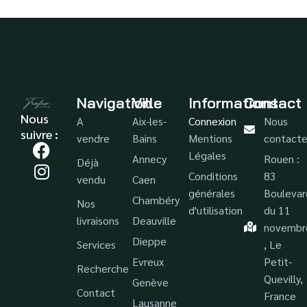
Navigation
Ville
Informations
Contact
Nous
A
Aix-les-
Connexion
Nous
suivre :
vendre
Bains
Mentions
contacte
Légales
Annecy
Rouen :
Déjà
Conditions
83
vendu
Caen
générales
Boulevar
Chambéry
Nos
d'utilisation
du 11
livraisons
Deauville
novembr
Dieppe
Services
, Le
Evreux
Petit-
Recherche
Quevilly,
Genève
Contact
France
Lausanne