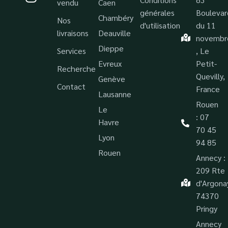
vendu
Caen
générales
Boulevar
Chambéry
Nos
d'utilisation
du 11
livraisons
Deauville
novembr
Dieppe
Services
, Le
Evreux
Petit-
Recherche
Quevilly,
Genève
Contact
France
Lausanne
Rouen
Le
: 07
Havre
70 45
Lyon
94 85
Rouen
Annecy :
209 Rte
d'Argona
74370
Pringy
Annecy