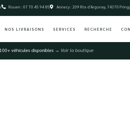
e
Rouen : 07 70 45 94 85
Annecy : 209 Rte d'Argonay, 74370 Pring
NOS LIVRAISONS
SERVICES
RECHERCHE
CO
100+ véhicules disponibles →
Voir la boutique
ult sport d’occasi