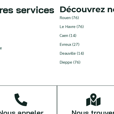
res services
Découvrez no
Rouen (76)
Le Havre (76)
Caen (14)
Evreux (27)
re
Deauville (14)
Dieppe (76)
Nous appeler
Nous trouve