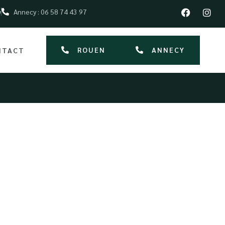
y
Annecy : 06 58 74 43 97
ROUEN
ANNECY
NTACT
on au Havre