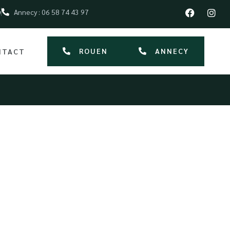
y
Annecy : 06 58 74 43 97
ROUEN
ANNECY
NTACT
 gamme à Le