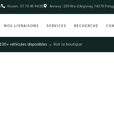
e
Rouen : 07 70 45 94 85
Annecy : 209 Rte d'Argonay, 74370 Pring
NOS LIVRAISONS
SERVICES
RECHERCHE
CO
100+ véhicules disponibles →
Voir la boutique
utomobile haut de