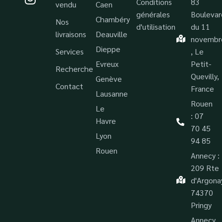
Conditions
83
vendu
Caen
générales
Boulevar
Chambéry
Nos
d'utilisation
du 11
livraisons
Deauville
novembr
Dieppe
Services
, Le
Evreux
Petit-
Recherche
Quevilly,
Genève
Contact
France
Lausanne
Rouen
Le
: 07
Havre
70 45
Lyon
94 85
Rouen
Annecy :
209 Rte
d'Argona
74370
Pringy
Annecy