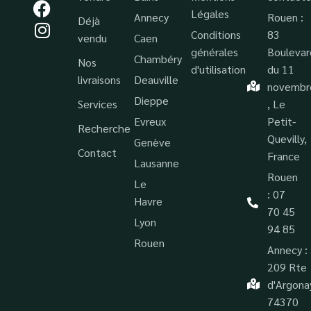
Légales
Annecy
Rouen :
Déjà
Conditions
83
vendu
Caen
générales
Boulevar
Chambéry
Nos
d'utilisation
du 11
livraisons
Deauville
novembr
Dieppe
Services
, Le
Evreux
Petit-
Recherche
Quevilly,
Genève
Contact
France
Lausanne
Rouen
Le
: 07
Havre
70 45
Lyon
94 85
Rouen
Annecy :
209 Rte
d'Argona
74370