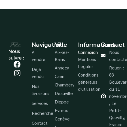
Navigation
Ville
Informations
Contact
Nous
A
Aix-les-
Connexion
Nous
suivre :
vendre
Bains
Mentions
contacte
Légales
Annecy
Rouen :
Déjà
Conditions
83
vendu
Caen
générales
Boulevar
Chambéry
Nos
d'utilisation
du 11
livraisons
Deauville
novembr
Dieppe
Services
, Le
Evreux
Petit-
Recherche
Quevilly,
Genève
Contact
France