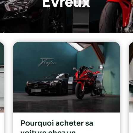
Evreux
Pourquoi acheter sa
voiture chez un