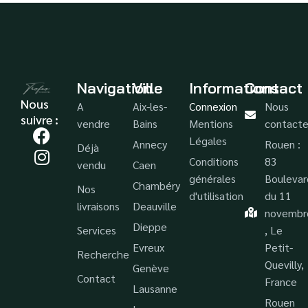
Navigation
Ville
Informations
Contact
Nous
A
Aix-les-
Connexion
Nous
suivre :
vendre
Bains
Mentions
contacte
Légales
Annecy
Rouen :
Déjà
Conditions
83
vendu
Caen
générales
Boulevar
Chambéry
Nos
d'utilisation
du 11
livraisons
Deauville
novembr
Dieppe
Services
, Le
Evreux
Petit-
Recherche
Quevilly,
Genève
Contact
France
Lausanne
Rouen