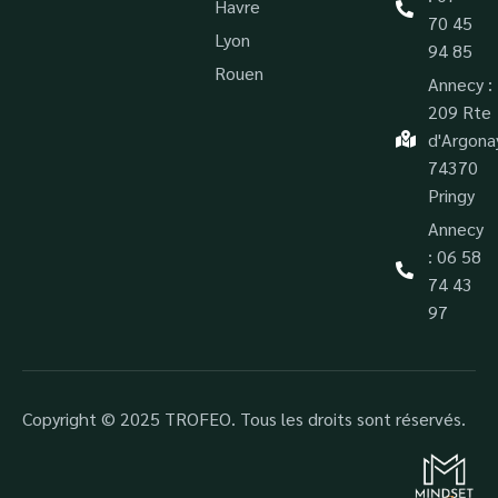
Havre
70 45
Lyon
94 85
Rouen
Annecy :
209 Rte
d'Argona
74370
Pringy
Annecy
: 06 58
74 43
97
Copyright © 2025 TROFEO. Tous les droits sont réservés.