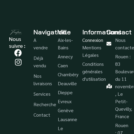
Navigation
Ville
Informations
Contact
Nous
A
Aix-les-
Connexion
Nous
suivre :
vendre
Bains
Mentions
contacte
Légales
Annecy
Rouen :
Déjà
Conditions
83
vendu
Caen
générales
Boulevar
Chambéry
Nos
d'utilisation
du 11
livraisons
Deauville
novembr
Dieppe
Services
, Le
Evreux
Petit-
Recherche
Quevilly,
Genève
Contact
France
Lausanne
Rouen
Le
: 07