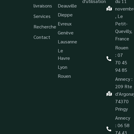
d'utilisation
du 11
livraisons
Deauville
novembr
Dieppe
Services
, Le
Evreux
Petit-
Recherche
Quevilly,
Genève
Contact
France
Lausanne
Rouen
Le
: 07
Havre
70 45
Lyon
94 85
Rouen
Annecy :
209 Rte
d'Argona
74370
Pringy
Annecy
: 06 58
74 43