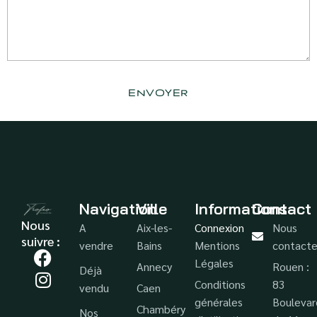
Navigation
Ville
Informations
Contact
Nous
A
Aix-les-
Connexion
Nous
suivre :
vendre
Bains
Mentions
contacte
Légales
Annecy
Rouen :
Déjà
Conditions
83
vendu
Caen
générales
Boulevar
Chambéry
Nos