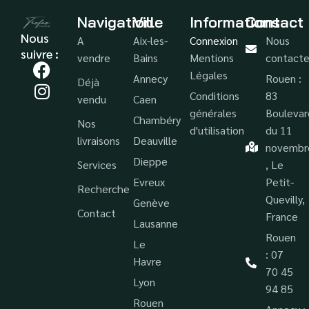
Navigation
Ville
Informations
Contact
Nous
A
Aix-les-
Connexion
Nous
suivre :
vendre
Bains
Mentions
contacte
Légales
Annecy
Rouen :
Déjà
Conditions
83
vendu
Caen
générales
Boulevar
Chambéry
Nos
d'utilisation
du 11
livraisons
Deauville
novembr
Dieppe
Services
, Le
Evreux
Petit-
Recherche
Quevilly,
Genève
Contact
France
Lausanne
Rouen
Le
: 07
Havre
70 45
Lyon
94 85
Rouen