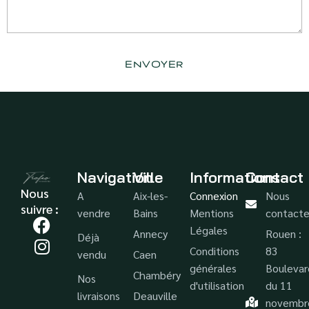
Navigation
Ville
Informations
Contact
Nous
A
Aix-les-
Connexion
Nous
suivre :
vendre
Bains
Mentions
contacte
Légales
Annecy
Rouen :
Déjà
Conditions
83
vendu
Caen
générales
Boulevar
Chambéry
Nos
d'utilisation
du 11
livraisons
Deauville
novembr