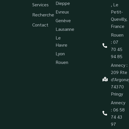
Dieppe
Services
, Le
Evreux
Petit-
Recherche
Quevilly,
Genève
Contact
France
Lausanne
Rouen
Le
: 07
Havre
70 45
Lyon
94 85
Rouen
Annecy :
209 Rte
d'Argona
74370
Pringy
Annecy
: 06 58
74 43
97