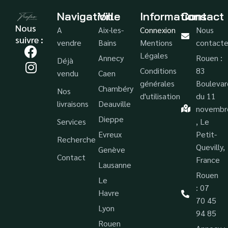
Navigation
Ville
Informations
Contact
Nous
A
Aix-les-
Connexion
Nous
suivre :
vendre
Bains
Mentions
contacte
Légales
Annecy
Rouen :
Déjà
Conditions
83
vendu
Caen
générales
Boulevar
Chambéry
Nos
d'utilisation
du 11
livraisons
Deauville
novembr
Dieppe
Services
, Le
Evreux
Petit-
Recherche
Quevilly,
Genève
Contact
France
Lausanne
Rouen
Le
: 07
Havre
70 45
Lyon
94 85
Rouen