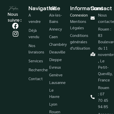
Navigation
Ville
Informations
Contact
Nous
A
Aix-les-
Connexion
Nous
suivre :
vendre
Bains
Mentions
contacte
Légales
Annecy
Rouen :
Déjà
Conditions
83
vendu
Caen
générales
Boulevar
Chambéry
Nos
d'utilisation
du 11
livraisons
Deauville
novembr
Dieppe
Services
, Le
Evreux
Petit-
Recherche
Quevilly,
Genève
Contact
France
Lausanne
Rouen
Le
: 07
Havre
70 45
Lyon
94 85
Rouen