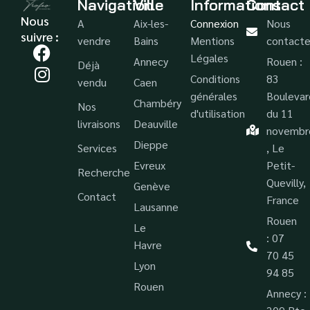
Navigation
Ville
Informations
Contact
Nous
A
Aix-les-
Connexion
Nous
suivre :
vendre
Bains
Mentions
contacte
Légales
Annecy
Rouen :
Déjà
Conditions
83
vendu
Caen
générales
Boulevar
Chambéry
Nos
d'utilisation
du 11
livraisons
Deauville
novembr
Dieppe
Services
, Le
Evreux
Petit-
Recherche
Quevilly,
Genève
Contact
France
Lausanne
Rouen
Le
: 07
Havre
70 45
Lyon
94 85
Rouen
Annecy :