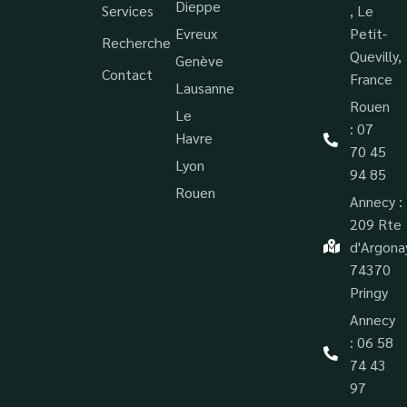
Dieppe
Services
, Le
Evreux
Petit-
Recherche
Quevilly,
Genève
Contact
France
Lausanne
Rouen
Le
: 07
Havre
70 45
Lyon
94 85
Rouen
Annecy :
209 Rte
d'Argona
74370
Pringy
Annecy
: 06 58
74 43
97