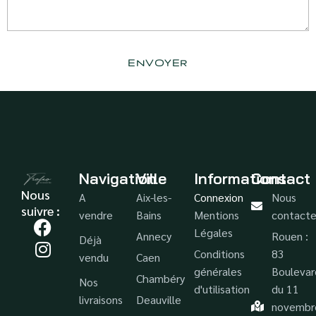
Navigation
Ville
Informations
Contact
Nous
A
Aix-les-
Connexion
Nous
suivre :
vendre
Bains
Mentions
contacte
Légales
Annecy
Rouen :
Déjà
Conditions
83
vendu
Caen
générales
Boulevar
Chambéry
Nos
d'utilisation
du 11
livraisons
Deauville
novembr