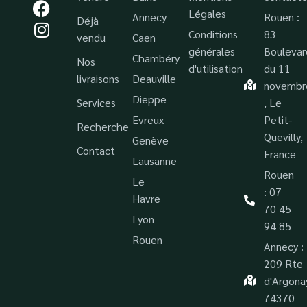
Légales
Annecy
Rouen :
Déjà
Conditions
83
vendu
Caen
générales
Boulevar
Chambéry
Nos
d'utilisation
du 11
livraisons
Deauville
novembr
Dieppe
Services
, Le
Evreux
Petit-
Recherche
Quevilly,
Genève
Contact
France
Lausanne
Rouen
Le
: 07
Havre
70 45
Lyon
94 85
Rouen
Annecy :
209 Rte
d'Argona
74370