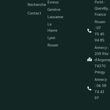
Evreux
Petit-
Recherche
Quevilly,
Genève
Contact
France
Lausanne
Rouen
Le
: 07
Havre
70 45
Lyon
94 85
Rouen
Annecy :
209 Rte
d'Argona
74370
Pringy
Annecy
: 06 58
74 43
97