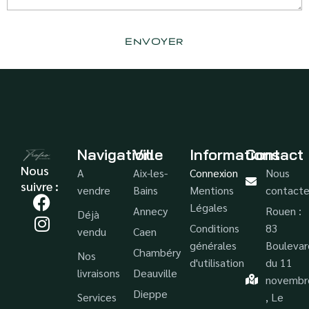
Navigation
Ville
Informations
Contact
Nous
A
Aix-les-
Connexion
Nous
suivre :
vendre
Bains
Mentions
contacte
Légales
Annecy
Rouen :
Déjà
Conditions
83
vendu
Caen
générales
Boulevar
Chambéry
Nos
d'utilisation
du 11
livraisons
Deauville
novembr
Dieppe
Services
, Le