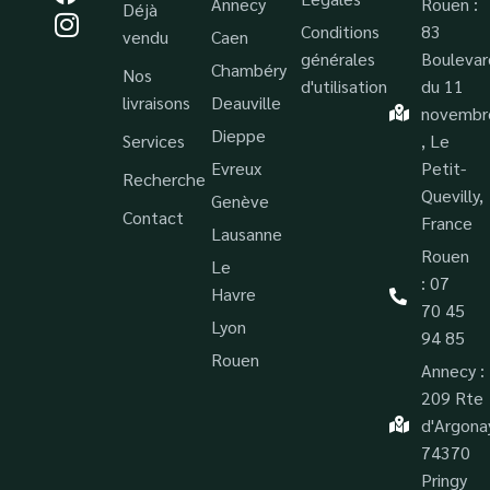
Annecy
Rouen :
Déjà
Conditions
83
vendu
Caen
générales
Boulevar
Chambéry
Nos
d'utilisation
du 11
livraisons
Deauville
novembr
Dieppe
Services
, Le
Evreux
Petit-
Recherche
Quevilly,
Genève
Contact
France
Lausanne
Rouen
Le
: 07
Havre
70 45
Lyon
94 85
Rouen
Annecy :
209 Rte
d'Argona
74370
Pringy