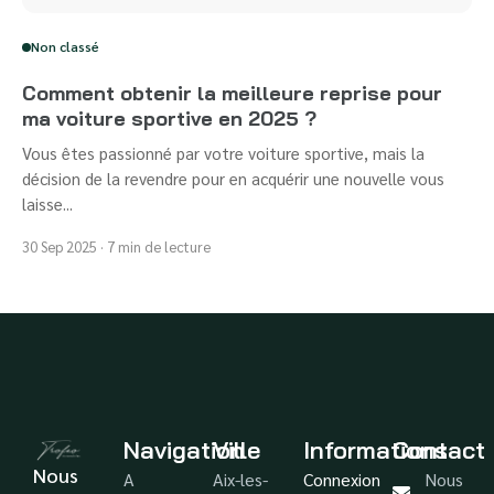
Non classé
Comment obtenir la meilleure reprise pour
ma voiture sportive en 2025 ?
Vous êtes passionné par votre voiture sportive, mais la
décision de la revendre pour en acquérir une nouvelle vous
laisse...
30 Sep 2025 · 7 min de lecture
Navigation
Ville
Informations
Contact
Nous
A
Aix-les-
Connexion
Nous