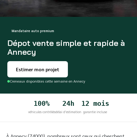
Mandataire auto premium
Dépot vente simple et rapide à
Annecy
Estimer mon projet
Creneaux disponibles cette semaine en Annecy
100%
24h
12 mois
véhicules contrôlés
délai d'estimation
garantie incluse
À Annecy (74000), nombreux sont ceux qui cherchent