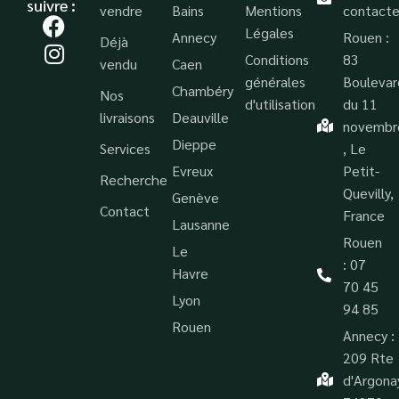
suivre :
vendre
Bains
Mentions
contacte
Légales
Annecy
Rouen :
Déjà
Conditions
83
vendu
Caen
générales
Boulevar
Chambéry
Nos
d'utilisation
du 11
livraisons
Deauville
novembr
Dieppe
Services
, Le
Evreux
Petit-
Recherche
Quevilly,
Genève
Contact
France
Lausanne
Rouen
Le
: 07
Havre
70 45
Lyon
94 85
Rouen
Annecy :
209 Rte
d'Argona