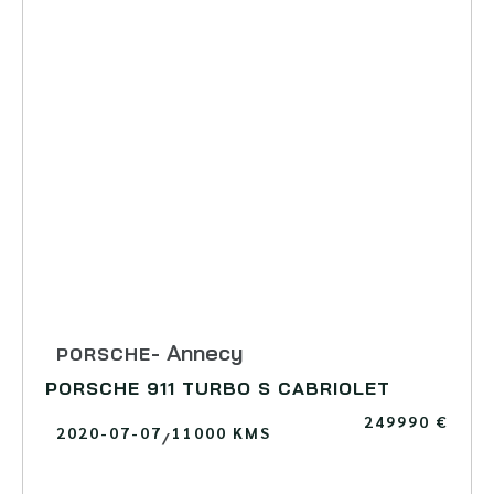
- Annecy
MCLAREN
MCLAREN 570 GT
142990 €
2017-05-17
45000 KMS
/