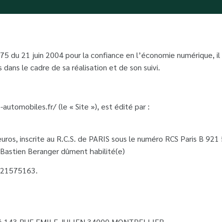
5 du 21 juin 2004 pour la confiance en l’économie numérique, il e
 dans le cadre de sa réalisation et de son suivi.
automobiles.fr/ (le « Site »), est édité par :
uros, inscrite au R.C.S. de PARIS sous le numéro RCS Paris B 921 
astien Beranger dûment habilité(e)
3921575163.
situé 143 RUE EMILE JULIEN 34000 MONTPELLIER.