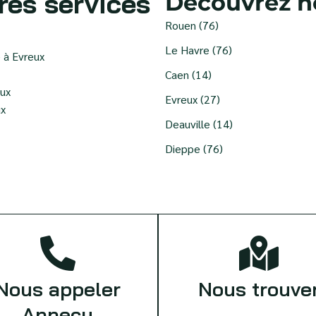
res services
Découvrez no
Rouen (76)
Le Havre (76)
 à Evreux
Caen (14)
eux
Evreux (27)
ux
Deauville (14)
Dieppe (76)
Nous appeler
Nous trouve
Annecy