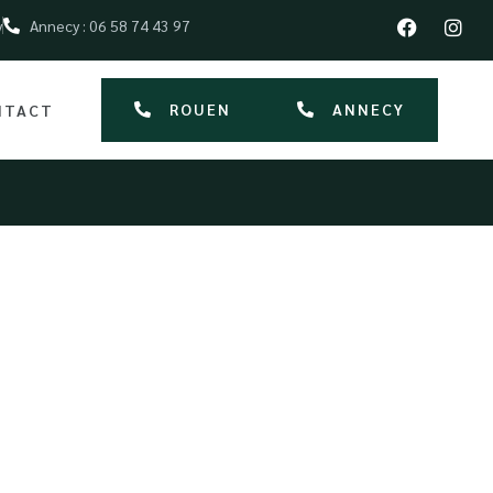
y
Annecy : 06 58 74 43 97
ROUEN
ANNECY
NTACT
à Evreux