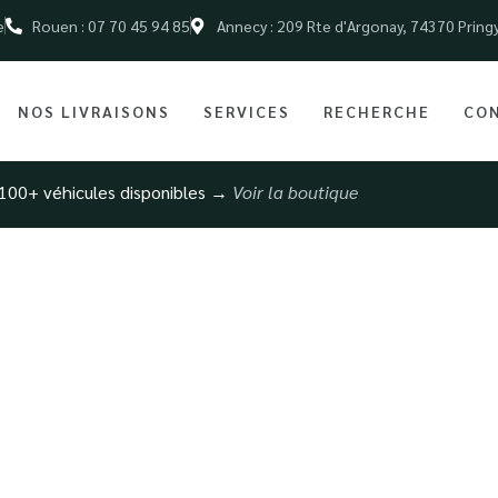
e
Rouen : 07 70 45 94 85
Annecy : 209 Rte d'Argonay, 74370 Pring
NOS LIVRAISONS
SERVICES
RECHERCHE
CO
100+ véhicules disponibles →
Voir la boutique
e BMW d’occasion 