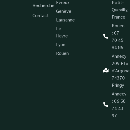
Evreux
Petit-
Recherche
Quevilly,
Genève
Contact
France
Lausanne
Rouen
Le
: 07
Havre
70 45
Lyon
94 85
Rouen
Annecy :
209 Rte
d'Argona
74370
Pringy
Annecy
: 06 58
74 43
97