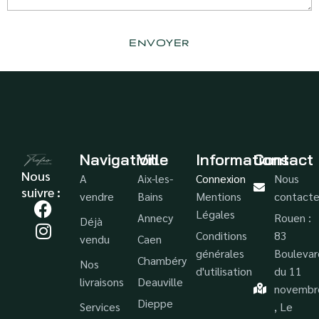
Navigation
Ville
Informations
Contact
Nous
A
Aix-les-
Connexion
Nous
suivre :
vendre
Bains
Mentions
contacte
Légales
Annecy
Rouen :
Déjà
Conditions
83
vendu
Caen
générales
Boulevar
Chambéry
Nos
d'utilisation
du 11
livraisons
Deauville
novembr
Dieppe
Services
, Le