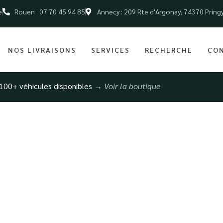
e
Rouen : 07 70 45 94 85
Annecy : 209 Rte d'Argonay, 74370 Pring
NOS LIVRAISONS
SERVICES
RECHERCHE
CO
100+ véhicules disponibles →
Voir la boutique
pide de voiture à 