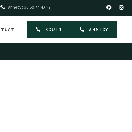
y
Annecy : 06 58 74 43 97
ROUEN
ANNECY
NTACT
Deauville