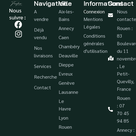
Navigation
Ville
Informations
Contact
Nous
A
Aix-les-
Connexion
Nous
suivre :
vendre
Bains
Mentions
contacte
Légales
Annecy
Rouen :
Déjà
Conditions
83
vendu
Caen
générales
Boulevar
Chambéry
Nos
d'utilisation
du 11
livraisons
Deauville
novembr
Dieppe
Services
, Le
Evreux
Petit-
Recherche
Quevilly,
Genève
Contact
France
Lausanne
Rouen
Le
: 07
Havre
70 45
Lyon
94 85
Rouen
Annecy :