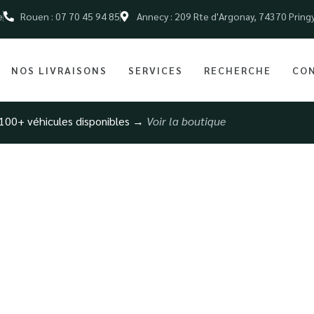
e
Rouen : 07 70 45 94 85
Annecy : 209 Rte d'Argonay, 74370 Pring
NOS LIVRAISONS
SERVICES
RECHERCHE
CO
100+ véhicules disponibles →
Voir la boutique
icule haut de gam