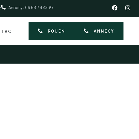
y
Annecy : 06 58 74 43 97
ROUEN
ANNECY
NTACT
me Deauville