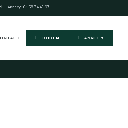
y
Annecy : 06 58 74 43 97
ROUEN
ANNECY
ONTACT