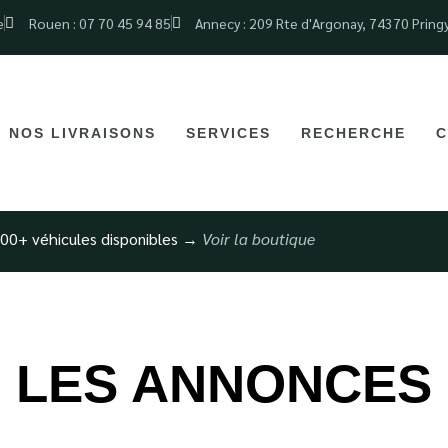
e
Rouen : 07 70 45 94 85
Annecy : 209 Rte d'Argonay, 74370 Pring
NOS LIVRAISONS
SERVICES
RECHERCHE
C
00+ véhicules disponibles →
Voir la boutique
LES ANNONCES