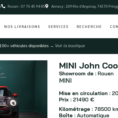
e
Rouen : 07 70 45 94 85
Annecy : 209 Rte d'Argonay, 74370 Pring
NOS LIVRAISONS
SERVICES
RECHERCHE
CO
100+ véhicules disponibles →
Voir la boutique
MINI John Coo
Showroom de :
Rouen
MINI
Mise en circulation :
20
Prix :
21490 €
Kilométrage :
78500 k
Boîte :
Automatique