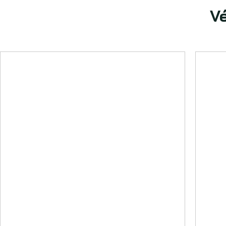
Vé
VOIR PLUS
V