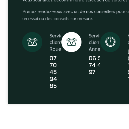
Prenez rendez-vous avec un de nos conseillers pour un
un essai ou des conseils sur mesure.
Service
Service
client
client
Rouen
Annecy
07
06 58
70
74 43
45
97
94
85