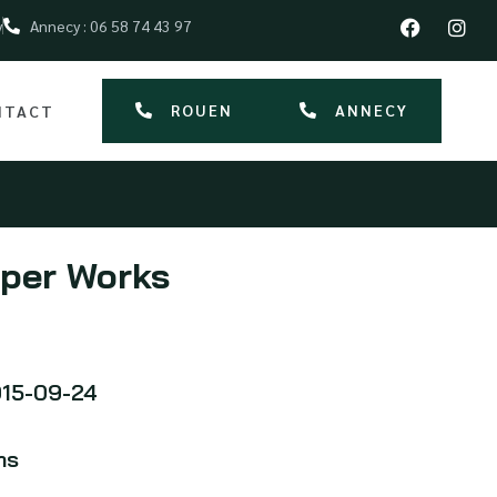
y
Annecy : 06 58 74 43 97
ROUEN
ANNECY
NTACT
per Works
15-09-24
ms