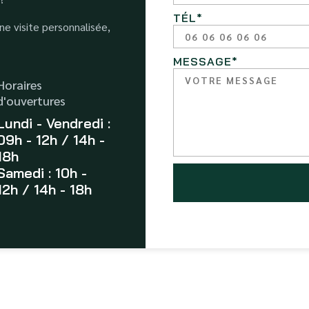
TÉL
*
e visite personnalisée,
MESSAGE
*
Horaires
d'ouvertures
Lundi - Vendredi :
09h - 12h / 14h -
18h
Samedi : 10h -
12h / 14h - 18h