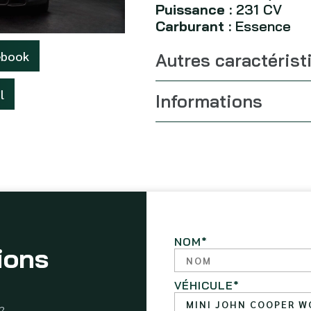
Puissance :
231 CV
Carburant :
Essence
ebook
Autres caractérist
l
Informations
NOM
*
ions
VÉHICULE
*
 ?