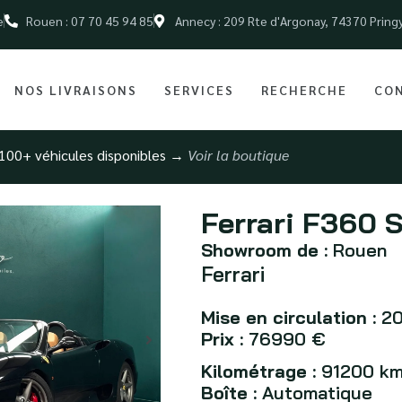
e
Rouen : 07 70 45 94 85
Annecy : 209 Rte d'Argonay, 74370 Pring
NOS LIVRAISONS
SERVICES
RECHERCHE
CO
100+ véhicules disponibles →
Voir la boutique
Ferrari F360 
Showroom de :
Rouen
Ferrari
Mise en circulation :
20
Prix :
76990 €
Kilométrage :
91200 k
Boîte :
Automatique