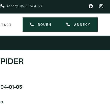
y
Annecy : 06 58 74 43 97
ROUEN
ANNECY
NTACT
SPIDER
04-01-05
ms