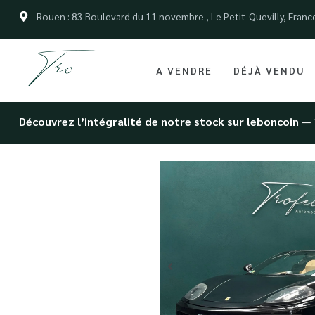
Rouen : 83 Boulevard du 11 novembre , Le Petit-Quevilly, Franc
A VENDRE
DÉJÀ VENDU
Découvrez l’intégralité de notre stock sur leboncoin
— 