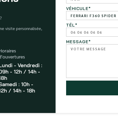
VÉHICULE
*
 ?
TÉL
*
e visite personnalisée,
MESSAGE
*
Horaires
d'ouvertures
Lundi - Vendredi :
09h - 12h / 14h -
18h
Samedi : 10h -
12h / 14h - 18h