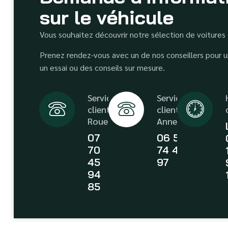
sur le véhicule
Vous souhaitez découvrir notre sélection de voitures
Prenez rendez-vous avec un de nos conseillers pour un
un essai ou des conseils sur mesure.
Service
Service
client
client
Rouen
Annecy
07
06 58
70
74 43
45
97
94
85