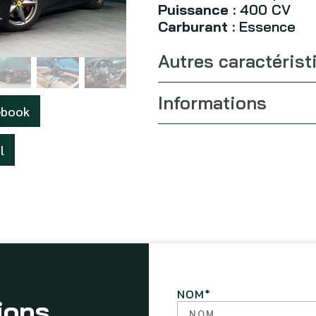
Puissance :
400 CV
Carburant :
Essence
Autres caractérist
Informations
ebook
l
NOM
*
ions