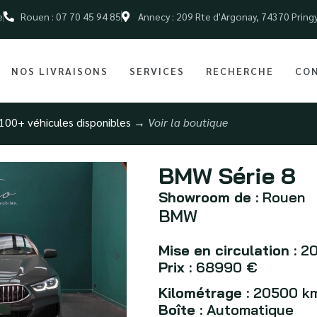
e
Rouen : 07 70 45 94 85
Annecy : 209 Rte d'Argonay, 74370 Pring
NOS LIVRAISONS
SERVICES
RECHERCHE
CO
100+ véhicules disponibles →
Voir la boutique
BMW Série 8
Showroom de :
Rouen
BMW
Mise en circulation :
20
Prix :
68990 €
Kilométrage :
20500 k
Boîte :
Automatique