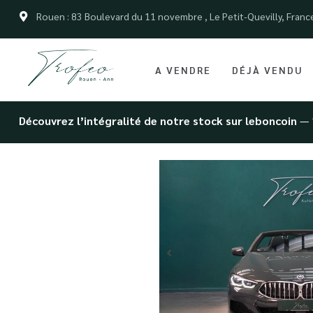
Rouen : 83 Boulevard du 11 novembre , Le Petit-Quevilly, Franc
A VENDRE
DÉJÀ VENDU
Découvrez l’intégralité de notre stock sur leboncoin
— 