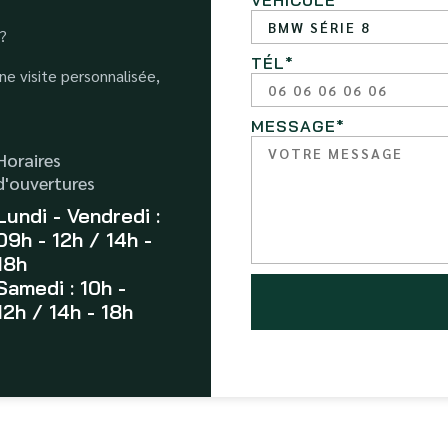
VÉHICULE
*
 ?
TÉL
*
e visite personnalisée,
MESSAGE
*
Horaires
d'ouvertures
Lundi - Vendredi :
09h - 12h / 14h -
18h
Samedi : 10h -
12h / 14h - 18h