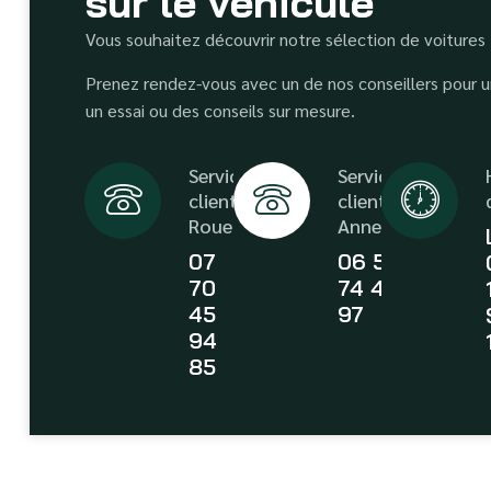
sur le véhicule
Vous souhaitez découvrir notre sélection de voitures
Prenez rendez-vous avec un de nos conseillers pour un
un essai ou des conseils sur mesure.
Service
Service
client
client
Rouen
Annecy
07
06 58
70
74 43
45
97
94
85