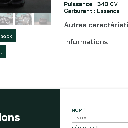
Puissance :
340 CV
Carburant :
Essence
Autres caractérist
ebook
Informations
l
NOM
*
ions