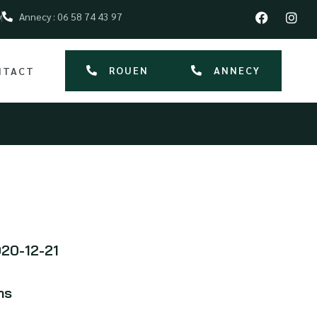
y
Annecy : 06 58 74 43 97
ROUEN
ANNECY
NTACT
20-12-21
ms