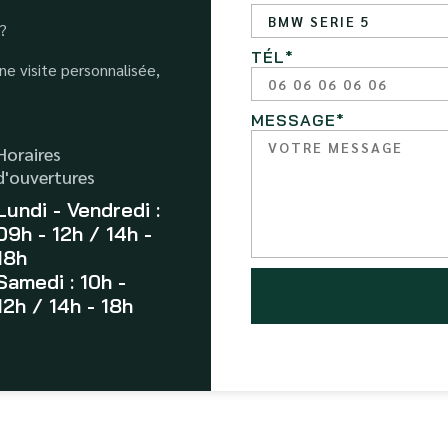
 ?
TÉL
*
e visite personnalisée,
MESSAGE
*
Horaires
d'ouvertures
Lundi - Vendredi :
09h - 12h / 14h -
18h
Samedi : 10h -
12h / 14h - 18h