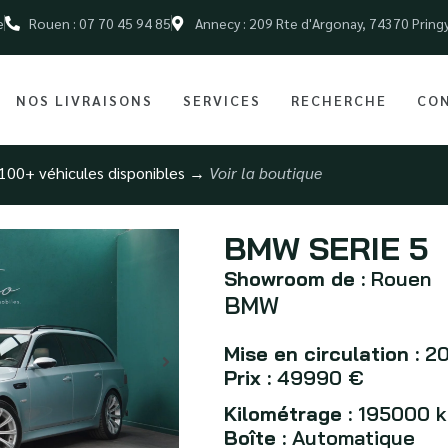
e
Rouen : 07 70 45 94 85
Annecy : 209 Rte d'Argonay, 74370 Pring
NOS LIVRAISONS
SERVICES
RECHERCHE
CO
100+ véhicules disponibles →
Voir la boutique
BMW SERIE 5
Showroom de :
Rouen
BMW
Mise en circulation :
20
Prix :
49990 €
Kilométrage :
195000 
Boîte :
Automatique