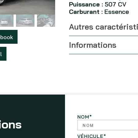
Puissance :
507 CV
Carburant :
Essence
Autres caractérist
ebook
Informations
l
NOM
*
ions
VÉHICULE
*