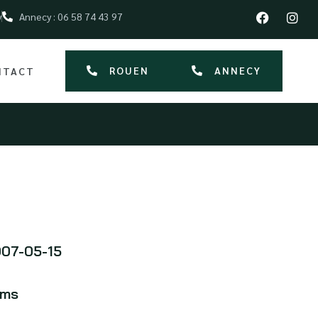
y
Annecy : 06 58 74 43 97
ROUEN
ANNECY
NTACT
07-05-15
kms