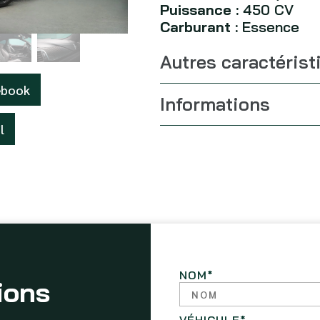
Puissance :
450 CV
Carburant :
Essence
Autres caractérist
ebook
Informations
l
NOM
*
ions