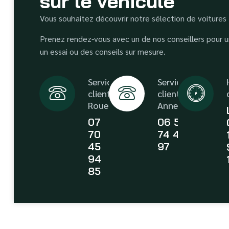
sur le véhicule
Vous souhaitez découvrir notre sélection de voitures
Prenez rendez-vous avec un de nos conseillers pour un
un essai ou des conseils sur mesure.
Service
Service
client
client
Rouen
Annecy
07
06 58
70
74 43
45
97
94
85