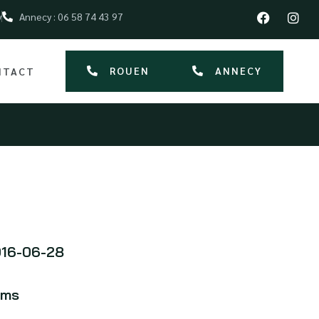
y
Annecy : 06 58 74 43 97
ROUEN
ANNECY
NTACT
16-06-28
kms