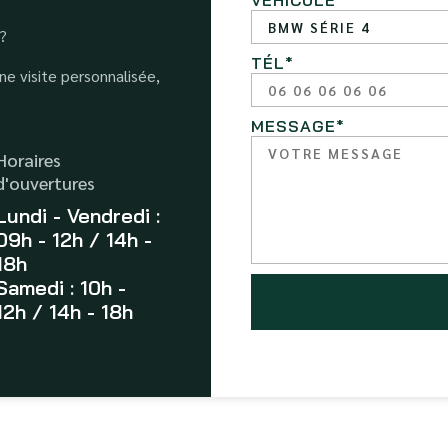
VÉHICULE
*
 ?
TÉL
*
e visite personnalisée,
MESSAGE
*
Horaires
d'ouvertures
Lundi - Vendredi :
09h - 12h / 14h -
18h
Samedi : 10h -
12h / 14h - 18h