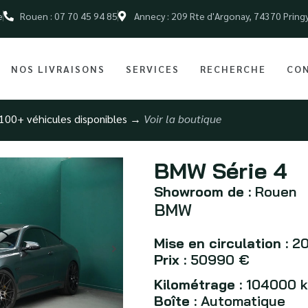
e
Rouen : 07 70 45 94 85
Annecy : 209 Rte d'Argonay, 74370 Pring
NOS LIVRAISONS
SERVICES
RECHERCHE
CO
100+ véhicules disponibles →
Voir la boutique
BMW Série 4
Showroom de :
Rouen
BMW
Mise en circulation :
20
Prix :
50990 €
Kilométrage :
104000 
Boîte :
Automatique